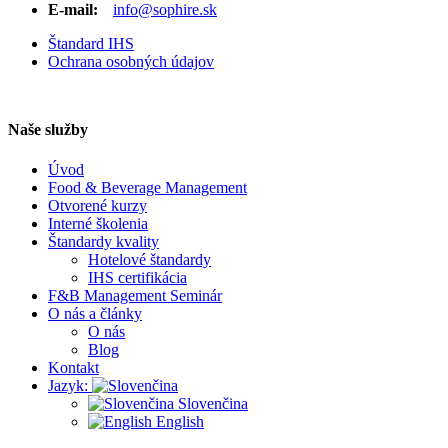
E-mail:
info@sophire.sk
Štandard IHS
Ochrana osobných údajov
Naše služby
Úvod
Food & Beverage Management
Otvorené kurzy
Interné školenia
Štandardy kvality
Hotelové štandardy
IHS certifikácia
F&B Management Seminár
O nás a články
O nás
Blog
Kontakt
Jazyk:
Slovenčina
English