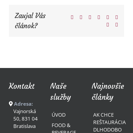
Zaujal Vás
Facebook
Twitter
Reddit
LinkedIn
Tumblr
Pinteres
článok?
Vk
Email
Kontakt
Naše
Najnovšie
služby
články
Adresa:
Vajnorská
ÚVOD
AK CHCE
50, 831 04
REŠTAURÁCIA
FOOD &
Bratislava
DLHODOBO
BEVERAGE