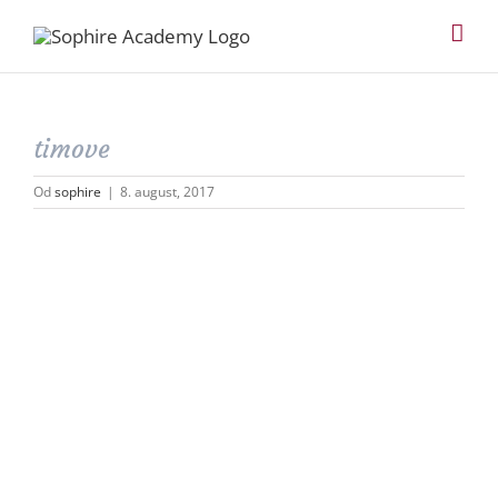
Skip
to
content
timove
Od
sophire
|
8. august, 2017