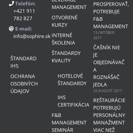
Telefón:
PROSPEROVAŤ,
MANAGEMENT
+421 911
POTREBUJE
OTVORENÉ
782 827
F&B
KURZY
MANAGEMENT
E-mail:
13.OKTÓBER
INTERNÉ
info@sophire.sk
2017
ŠKOLENIA
ČAŠNÍK NIE
ŠTANDARDY
JE
ŠTANDARD
KVALITY
OBJEDNÁVAČ
IHS
A
HOTELOVÉ
OCHRANA
ROZNÁŠAČ
ŠTANDARDY
OSOBNÝCH
JEDLA
ÚDAJOV
22.AUGUST 2017
IHS
REŠTAURÁCIE
CERTIFIKÁCIA
POTREBUJÚ
F&B
PERSONÁLNY
MANAGEMENT
MANAŽMENT
SEMINÁR
VIAC NEŽ