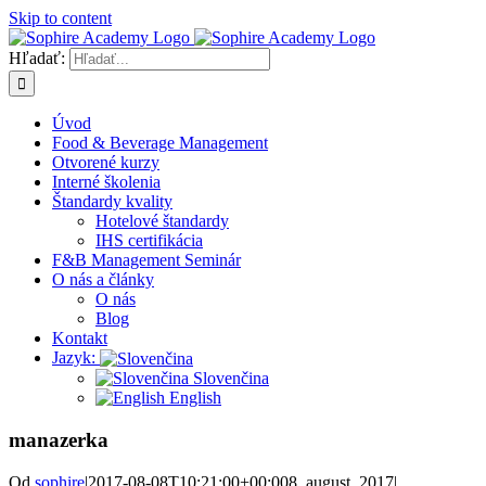
Skip to content
Hľadať:
Úvod
Food & Beverage Management
Otvorené kurzy
Interné školenia
Štandardy kvality
Hotelové štandardy
IHS certifikácia
F&B Management Seminár
O nás a články
O nás
Blog
Kontakt
Jazyk:
Slovenčina
English
manazerka
Od
sophire
|
2017-08-08T10:21:00+00:00
8. august, 2017
|