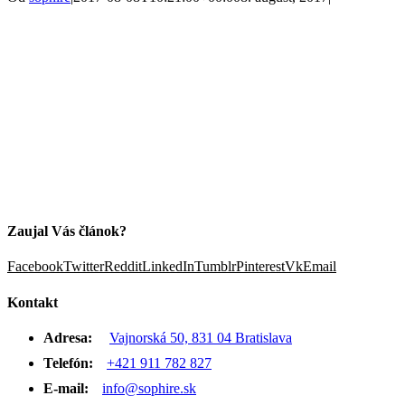
Zaujal Vás článok?
Facebook
Twitter
Reddit
LinkedIn
Tumblr
Pinterest
Vk
Email
Kontakt
Adresa:
Vajnorská 50, 831 04 Bratislava
Telefón:
+421 911 782 827
E-mail:
info@sophire.sk