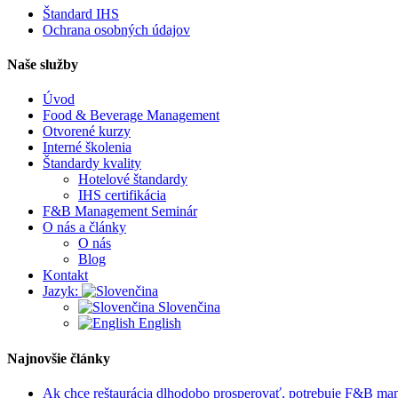
Štandard IHS
Ochrana osobných údajov
Naše služby
Úvod
Food & Beverage Management
Otvorené kurzy
Interné školenia
Štandardy kvality
Hotelové štandardy
IHS certifikácia
F&B Management Seminár
O nás a články
O nás
Blog
Kontakt
Jazyk:
Slovenčina
English
Najnovšie články
Ak chce reštaurácia dlhodobo prosperovať, potrebuje F&B m