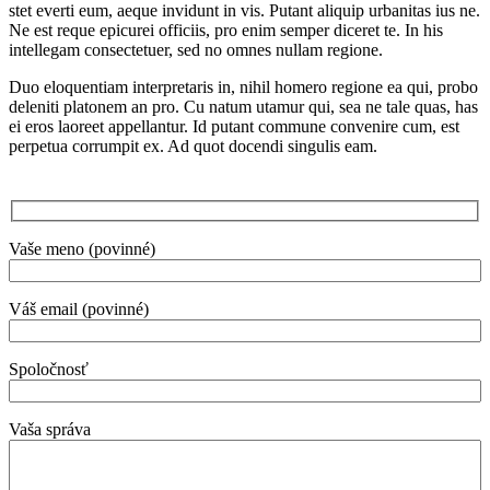
stet everti eum, aeque invidunt in vis. Putant aliquip urbanitas ius ne.
Ne est reque epicurei officiis, pro enim semper diceret te. In his
intellegam consectetuer, sed no omnes nullam regione.
Duo eloquentiam interpretaris in, nihil homero regione ea qui, probo
deleniti platonem an pro. Cu natum utamur qui, sea ne tale quas, has
ei eros laoreet appellantur. Id putant commune convenire cum, est
perpetua corrumpit ex. Ad quot docendi singulis eam.
Vaše meno (povinné)
Váš email (povinné)
Spoločnosť
Vaša správa