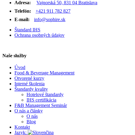
Adresa:
Vajnorská 50, 831 04 Bratislava
Telefón:
+421 911 782 827
E-mail:
info@sophire.sk
Štandard IHS
Ochrana osobných údajov
Naše služby
Úvod
Food & Beverage Management
Otvorené kurzy
Interné školenia
Štandardy kvality
Hotelové štandardy
IHS certifikácia
F&B Management Seminár
O nás a články
O nás
Blog
Kontakt
Jazyk: