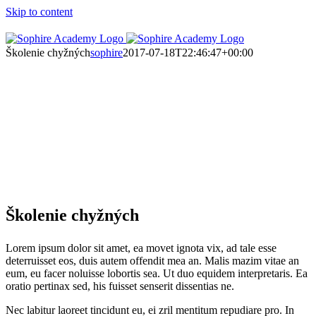
Skip to content
Školenie chyžných
sophire
2017-07-18T22:46:47+00:00
Školenie chyžných
Lorem ipsum dolor sit amet, ea movet ignota vix, ad tale esse
deterruisset eos, duis autem offendit mea an. Malis mazim vitae an
eum, eu facer noluisse lobortis sea. Ut duo equidem interpretaris. Ea
oratio pertinax sed, his fuisset senserit dissentias ne.
Nec labitur laoreet tincidunt eu, ei zril mentitum repudiare pro. In