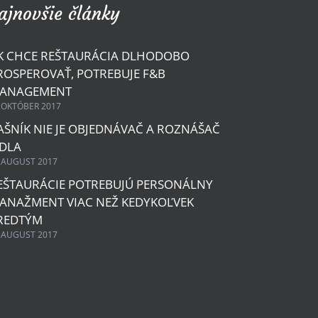
ajnovšie články
K CHCE REŠTAURÁCIA DLHODOBO
ROSPEROVAŤ, POTREBUJE F&B
ANAGEMENT
.OKTÓBER 2017
AŠNÍK NIE JE OBJEDNÁVAČ A ROZNÁŠAČ
EDLA
.AUGUST 2017
EŠTAURÁCIE POTREBUJÚ PERSONÁLNY
ANAŽMENT VIAC NEŽ KEDYKOĽVEK
REDTÝM
.AUGUST 2017