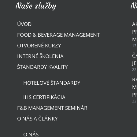
Naše služby
N
ÚVOD
A
P
FOOD & BEVERAGE MANAGEMENT
M
OTVORENÉ KURZY
13
Č
INTERNÉ ŠKOLENIA
J
ŠTANDARDY KVALITY
22
R
HOTELOVÉ ŠTANDARDY
M
P
IHS CERTIFIKÁCIA
22
F&B MANAGEMENT SEMINÁR
O NÁS A ČLÁNKY
O NÁS