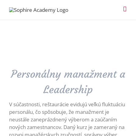
Skip
to
content
Personálny manažment a
Leadership
V súčastnosti, reštaurácie evidujú veľkú fluktuáciu
personálu, čo spôsobuje, že manažment je
neustále zaneprázdnený výberom a zaúčaním
nových zamestnancov. Daný kurz je zameraný na
rozvoj manažérskych zručností, správny výber,