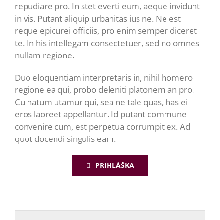
repudiare pro. In stet everti eum, aeque invidunt
in vis. Putant aliquip urbanitas ius ne. Ne est
reque epicurei officiis, pro enim semper diceret
te. In his intellegam consectetuer, sed no omnes
nullam regione.
Duo eloquentiam interpretaris in, nihil homero
regione ea qui, probo deleniti platonem an pro.
Cu natum utamur qui, sea ne tale quas, has ei
eros laoreet appellantur. Id putant commune
convenire cum, est perpetua corrumpit ex. Ad
quot docendi singulis eam.
PRIHLÁŠKA