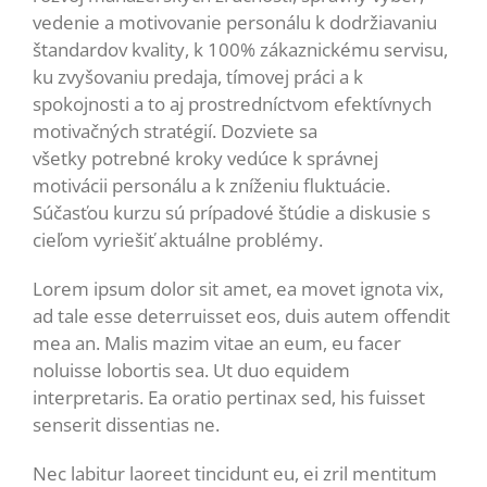
vedenie a motivovanie personálu k dodržiavaniu
štandardov kvality, k 100% zákaznickému servisu,
ku zvyšovaniu predaja, tímovej práci a k
spokojnosti a to aj prostredníctvom efektívnych
motivačných stratégií. Dozviete sa
všetky potrebné kroky vedúce k správnej
motivácii personálu a k zníženiu fluktuácie.
Súčasťou kurzu sú prípadové štúdie a diskusie s
cieľom vyriešiť aktuálne problémy.
Lorem ipsum dolor sit amet, ea movet ignota vix,
ad tale esse deterruisset eos, duis autem offendit
mea an. Malis mazim vitae an eum, eu facer
noluisse lobortis sea. Ut duo equidem
interpretaris. Ea oratio pertinax sed, his fuisset
senserit dissentias ne.
Nec labitur laoreet tincidunt eu, ei zril mentitum